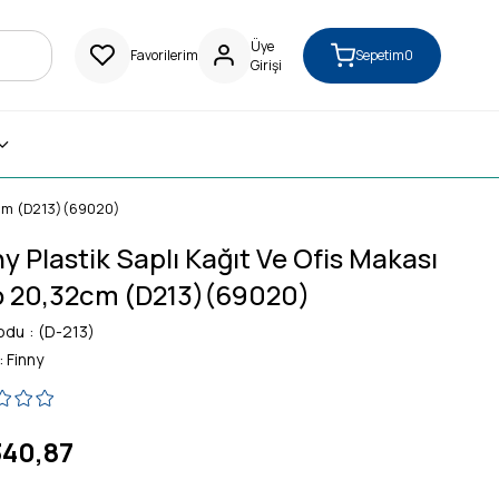
Üye
Favorilerim
Sepetim
0
Girişi
32cm (D213)(69020)
y Plastik Saplı Kağıt Ve Ofis Makası
o 20,32cm (D213)(69020)
odu
(D-213)
:
Finny
340,87