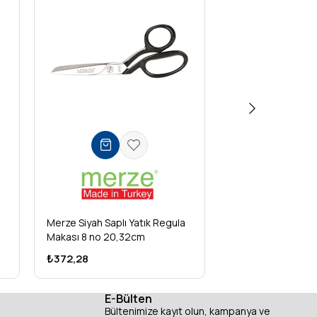
Merze Siyah Saplı Yatık Regula
Merze Siyah Saplı 
Makası 8 no 20,32cm
Makası 9 no 22,8
₺372,28
₺434,88
E-Bülten
Bültenimize kayıt olun, kampanya ve