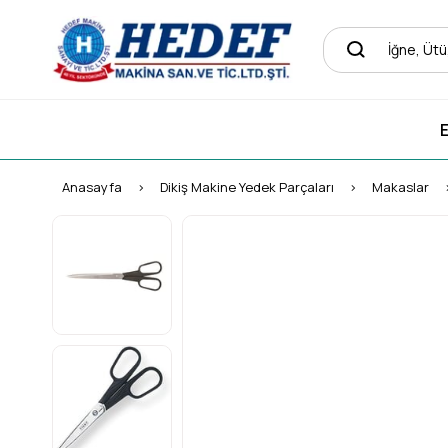
E
Anasayfa
Dikiş Makine Yedek Parçaları
Makaslar