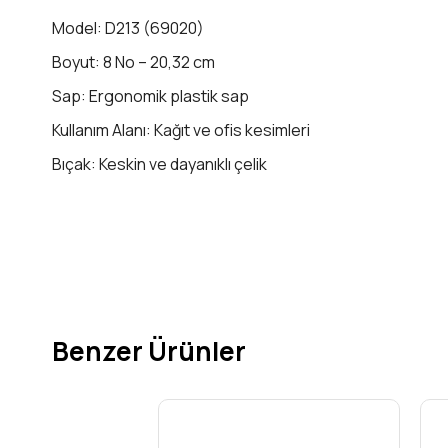
Model: D213 (69020)
Boyut: 8 No – 20,32 cm
Sap: Ergonomik plastik sap
Kullanım Alanı: Kağıt ve ofis kesimleri
Bıçak: Keskin ve dayanıklı çelik
Konforlu tutuş ve kolay kullanım
Uzun ömürlü ve dayanıklı
Benzer Ürünler