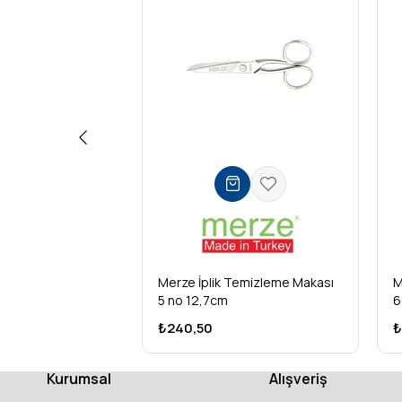
Merze İplik Temizleme Makası
M
5 no 12,7cm
6
₺240,50
₺
Kurumsal
Alışveriş