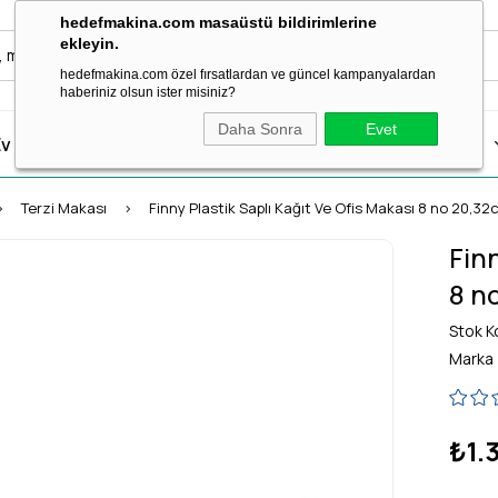
hedefmakina.com masaüstü bildirimlerine
ekleyin.
hedefmakina.com özel fırsatlardan ve güncel kampanyalardan
haberiniz olsun ister misiniz?
Daha Sonra
Evet
v Tipi Dikiş Makineleri
Dikiş Aksesuar & Sarf
Ütü Grubu
Terzi Makası
Finny Plastik Saplı Kağıt Ve Ofis Makası 8 no 20,
Finn
8 n
Stok K
Marka
₺1.