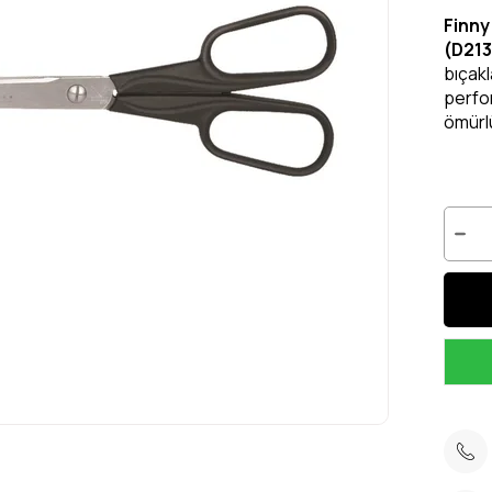
Finny
(D21
bıçak
perfor
ömürlü