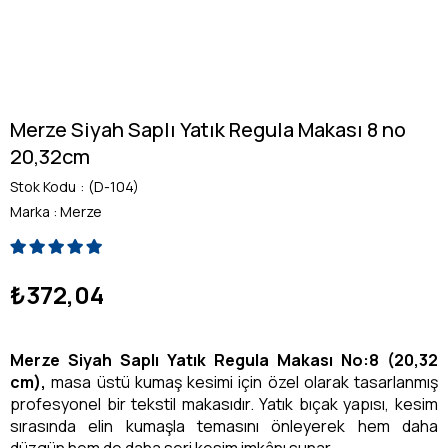
Merze Siyah Saplı Yatık Regula Makası 8 no
20,32cm
Stok Kodu
(D-104)
Marka
:
Merze
₺372,04
Merze Siyah Saplı Yatık Regula Makası No:8 (20,32
cm),
masa üstü kumaş kesimi için özel olarak tasarlanmış
profesyonel bir tekstil makasıdır. Yatık bıçak yapısı, kesim
sırasında elin kumaşla temasını önleyerek hem daha
düzgün hem de daha seri kesim imkânı sunar.