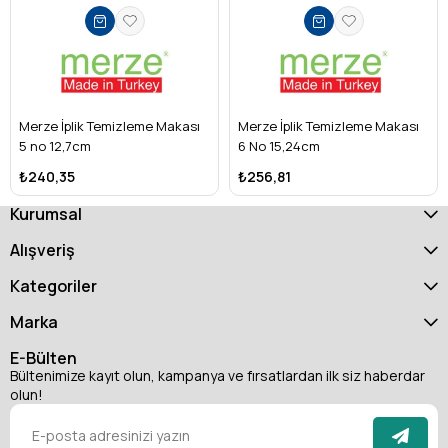
Kullanım Alanı: Tekstil, konfeksiyon, terzilik, masa üstü
kumaş kesimi
Üretim Yeri: Türkiye (Yerli üretim)
Bu makas, hem profesyonel atölyelerde hem de bireysel
Merze İplik Temizleme Makası
Merze İplik Temizleme Makası
5 no 12,7cm
6 No 15,24cm
kullanıcılar tarafından kumaş kesim işlerinde güvenle
kullanılabilir. Yatık formu sayesinde kesim hatlarını takip
₺240,35
₺256,81
etmek kolaylaşır, üretim hızınız artar.
Kurumsal
Alışveriş
Kategoriler
Marka
E-Bülten
Bültenimize kayıt olun, kampanya ve fırsatlardan ilk siz haberdar
olun!