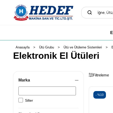
E
Anasayfa
Ütü Grubu
Ütü ve Ütüleme Sistemleri
E
Elektronik El Ütüleri
Filtreleme
Marka
%10
Silter