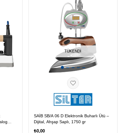
TÜKENDI
k
SAİB SB/A 06 D Elektronik Buharlı Ütü –
alog
Dijital, Ahşap Saplı, 1750 gr
₺0,00