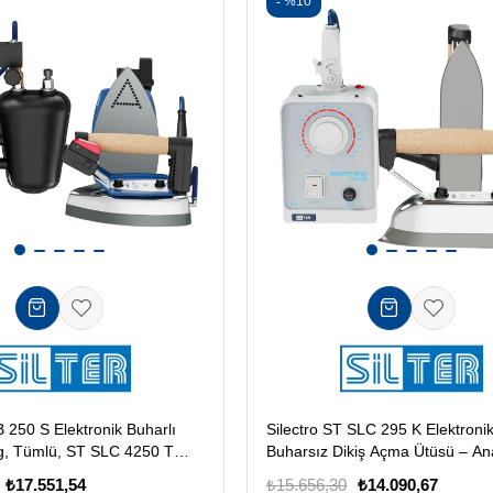
%10
B 250 S Elektronik Buharlı
Silectro ST SLC 295 K Elektroni
g, Tümlü, ST SLC 4250 T
Buharsız Dikiş Açma Ütüsü – An
Model
₺17.551,54
₺15.656,30
₺14.090,67