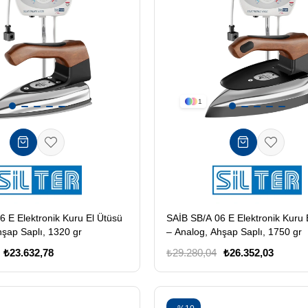
1
6 E Elektronik Kuru El Ütüsü
SAİB SB/A 06 E Elektronik Kuru 
hşap Saplı, 1320 gr
– Analog, Ahşap Saplı, 1750 gr
₺23.632,78
₺29.280,04
₺26.352,03