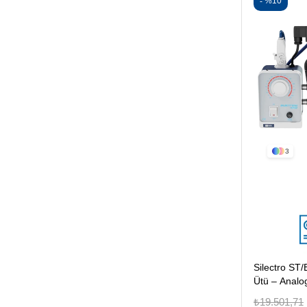
%10
3
Silectro ST/
Ütü – Analo
Ütülü Model
₺19.501,71