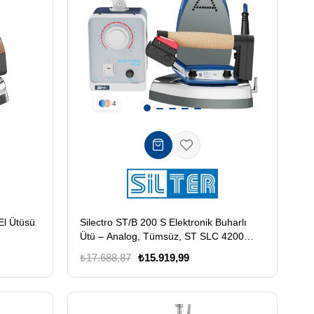
4
El Ütüsü
Silectro ST/B 200 S Elektronik Buharlı
Ütü – Analog, Tümsüz, ST SLC 4200
Ütülü Model
₺17.688,87
₺15.919,99