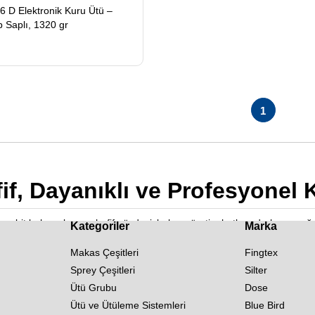
6 D Elektronik Kuru Ütü –
ap Saplı, 1320 gr
1
fif, Dayanıklı ve Profesyonel 
olü, sabit buhar akışı ve hafif gövdesiyle hem üretim hatlarında hem m
Kategoriler
Marka
r. Özellikle
silter el ütüsü
ve
silter el kumaş ütüsü
gibi profesyonel m
Makas Çeşitleri
Fingtex
Sprey Çeşitleri
Silter
Ütü Grubu
Dose
Ütü ve Ütüleme Sistemleri
Blue Bird