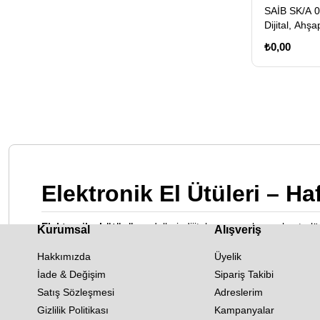
SAİB SK/A 0
Dijital, Ahş
₺0,00
Elektronik El Ütüleri – Ha
Elektronik el ütüsü
modelleri; dijital veya analog ısı kontr
Kurumsal
Alışveriş
el ütüsü
teknolojisi, giysilere zarar vermeden hızlı sonuç suna
Hakkımızda
Üyelik
çıkar.
İade & Değişim
Sipariş Takibi
Elektronik El Ütüsü Nedir?
Satış Sözleşmesi
Adreslerim
Gizlilik Politikası
Kampanyalar