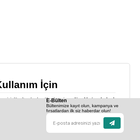
Kullanım İçin
ağaza içi düzeltmelerde yüksek verim sağlar. Modern
buharlı
E-Bülten
Bültenimize kayıt olun, kampanya ve
odeller, dayanıklılığı ve konforlu kullanım özellikleriyle öne
fırsatlardan ilk siz haberdar olun!