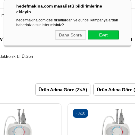
hedefmakina.com masaüstü bildirimlerine
ekleyin.
hedefmakina.com özel fırsatlardan ve güncel kampanyalardan
haberiniz olsun ister misiniz?
Daha Sonra
Evet
v Tipi Dikiş Makineleri
Dikiş Aksesuar & Sarf
Ütü Grubu
lektronik El Ütüleri
Ürün Adına Göre (Z<A)
Ürün Adına Göre 
%10