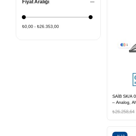
Fiyat Aralığı
₺0,00 - ₺26.353,00
1
SAİB SK/A 0
– Analog, A
₺26.258,64