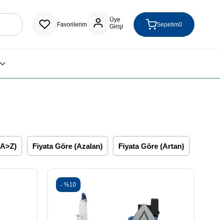
Üye
Favorilerim
Sepetim
0
Girişi
(A>Z)
Fiyata Göre (Azalan)
Fiyata Göre (Artan)
%10