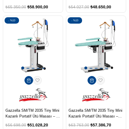
Koymalı - Bez Dahil
Koymalı - Bez Dahil
₺65.350,00
₺58.900,00
₺54.027,00
₺48.650,00
%10
%10
Gazzella SM/TM 2035 Tiny Mini
Gazzella SM/TM 2035 Tiny Mini
Kazanlı Portatif Ütü Masası – 60
Kazanlı Portatif Ütü Masası –
cm, Ayak Pedallı Mağaza Tipi
100 cm, Ayak Pedallı Mağaza
₺56.698,00
₺51.028,20
₺63.763,00
₺57.386,70
Model
Tipi Model