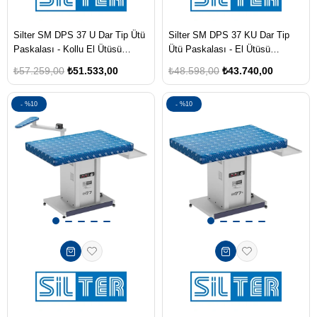
Silter SM DPS 37 U Dar Tip Ütü
Silter SM DPS 37 KU Dar Tip
Paskalası - Kollu El Ütüsü
Ütü Paskalası - El Ütüsü
Koymalı - Bez Dahil
Koymalı - Bez Dahil
₺57.259,00
₺51.533,00
₺48.598,00
₺43.740,00
%10
%10