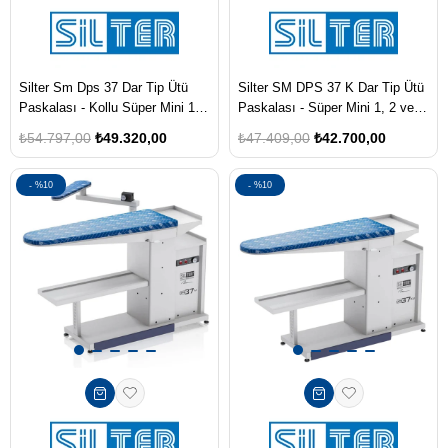
Silter Sm Dps 37 Dar Tip Ütü
Silter SM DPS 37 K Dar Tip Ütü
Paskalası - Kollu Süper Mini 1, 2
Paskalası - Süper Mini 1, 2 ve
ve 3.5 Lt. Modellerine Uygun -
3.5 Lt. Modellerine Uygun - Bez
₺54.797,00
₺49.320,00
₺47.409,00
₺42.700,00
Bez Dahil
Dahil
%10
%10