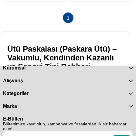
1
Ütü Paskalası (Paskara Ütü) –
Vakumlu, Kendinden Kazanlı
ve Sanayi Tipi Rehberi
Kurumsal
Alışveriş
vakumlu ütü paskalası
sanayi tipi
kendinden kazanlı
yedek parça
Kategoriler
Ütü paskalası
(yaygın adıyla
paskara ütü
), ütüleme
Marka
sırasında parçayı sabitleyen ve yüzey kalitesini artıran
endüstriyel masadır. Vakum, ısı ve uygun sünger/bez
E-Bülten
katmanları ile buharı kumaştan çekerek parlama ve izleri
Bültenimize kayıt olun, kampanya ve fırsatlardan ilk siz haberdar
olun!
azaltır.
Sanayi tipi ütü paskara
çözümleri konfeksiyon,