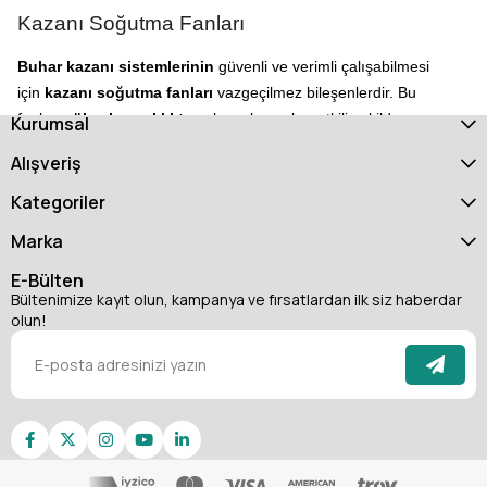
Kazanı Soğutma Fanları
Buhar kazanı sistemlerinin
güvenli ve verimli çalışabilmesi
için
kazanı soğutma fanları
vazgeçilmez bileşenlerdir. Bu
fanlar,
yüksek sıcaklıkta
çalışan kazanları etkili şekilde
Kurumsal
soğutur, cihazların
aşırı ısınmasını
önler ve
uzun ömür
Alışveriş
sağlar.
Kategoriler
Üstün Kalite ve Performanslı Soğutma
Marka
Çözümleri
E-Bülten
Bültenimize kayıt olun, kampanya ve fırsatlardan ilk siz haberdar
Silter Fanlar
kategorisinde yer alan
Potent salyangoz radyal
olun!
fan
modelleri,
0,37 kW
ile
0,55 kW
gücünde çalışabilen
versiyonlarıyla dikkat çeker. Örneğin,
Potent Salyangoz
Radyal Fan 0,37 kW
modeli;
güçlü emiş kapasitesi
ve
sessiz çalışma
özellikleriyle buhar sistemleri için ideal
soğutma sağlar.
Kazanı Soğutma Fanı Seçerken Dikkat