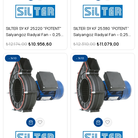
SILTER SY KF 25220 "POTENT"
SILTER SY KF 25380 “POTENT”
Salyangoz Radyal Fan – 0,25
Salyangoz Radyal Fan – 0,25
kW Monofaze
kW Trifaze
₺12.174,00
₺10.956,60
₺12.310,00
₺11.079,00
%10
%10