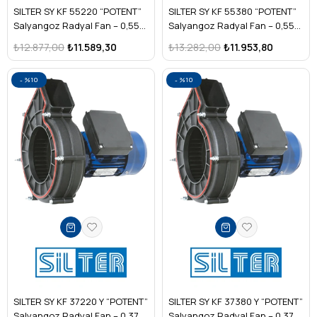
SILTER SY KF 55220 “POTENT”
SILTER SY KF 55380 “POTENT”
Salyangoz Radyal Fan – 0,55
Salyangoz Radyal Fan – 0,55
kW Monofaze
kW Trifaze
₺12.877,00
₺11.589,30
₺13.282,00
₺11.953,80
%10
%10
SILTER SY KF 37220 Y “POTENT”
SILTER SY KF 37380 Y “POTENT”
Salyangoz Radyal Fan – 0,37
Salyangoz Radyal Fan – 0,37