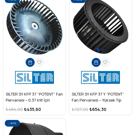
SILTER SY KFP 37 “POTENT” Fan
SILTER SY KFP 37 Y “POTENT”
Pervanesi – 0,37 kW İçin
Fan Pervanesi – Yüksek Tip
₺484,00
₺435,60
₺727,00
₺654,30
%10