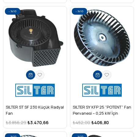
%10
%10
SILTER ST SF 230 Küçük Radyal
SILTER SY KFP 25 “POTENT” Fan
Fan
Pervanesi – 0,25 kW İçin
₺3.856,29
₺3.470,66
₺452,00
₺406,80
%10
%10