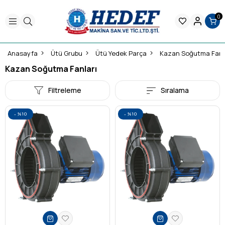
0
Anasayfa
Ütü Grubu
Ütü Yedek Parça
Kazan Soğutma Fanl
Kazan Soğutma Fanları
Filtreleme
Sıralama
%10
%10