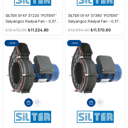
SILTER SY KF 37220 “POTENT”
SILTER SY KF 37380 “POTENT”
Salyangoz Radyal Fan – 0,37
Salyangoz Radyal Fan – 0,37
kW Monofaze
kW Trifaze
₺12.472,00
₺11.224,80
₺12.634,00
₺11.370,60
%10
%10