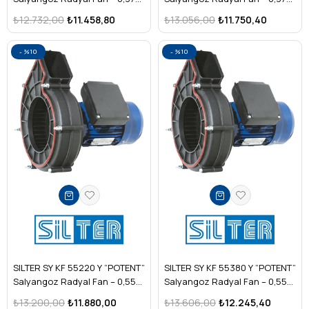
kW Monofaze (Yüksek Fanlı)
kW Trifaze (Yüksek Fanlı)
₺12.732,00
₺11.458,80
₺13.056,00
₺11.750,40
%10
%10
SILTER SY KF 55220 Y “POTENT”
SILTER SY KF 55380 Y “POTENT”
Salyangoz Radyal Fan – 0,55
Salyangoz Radyal Fan – 0,55
kW Monofaze (Yüksek Fanlı)
kW Trifaze (Yüksek Fanlı)
₺13.200,00
₺11.880,00
₺13.606,00
₺12.245,40