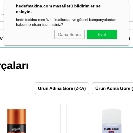
hedefmakina.com masaüstü bildirimlerine
ekleyin.
hedefmakina.com özel fırsatlardan ve güncel kampanyalardan
haberiniz olsun ister misiniz?
Daha Sonra
Evet
v Tipi Dikiş Makineleri
Dikiş Aksesuar & Sarf
Ütü Grubu
çaları
Ürün Adına Göre (Z<A)
Ürün Adına Göre 