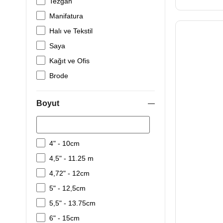
Tezgah
Manifatura
Halı ve Tekstil
Saya
Kağıt ve Ofis
Brode
Deri ve Karton
Boyut
Deri ve Kumaş
Karton
Nakış ve Aplike
4" - 10cm
Açılış Tören ve Kurdele
4,5" - 11.25 m
4,72" - 12cm
5" - 12,5cm
5,5" - 13.75cm
6" - 15cm