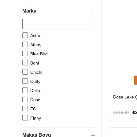
Marka
Astra
Atbaş
Blue Bird
Boni
Chichi
Cutty
Della
Dose Leke Ç
Dose
F6
₺219,87
₺
Finny
Fiskars
Makas Boyu
Golden Eagle