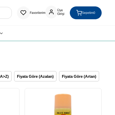
Üye
Favorilerim
Sepetim
0
Girişi
(A>Z)
Fiyata Göre (Azalan)
Fiyata Göre (Artan)