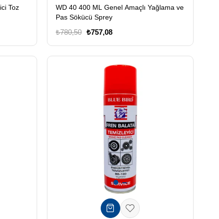
ici Toz
WD 40 400 ML Genel Amaçlı Yağlama ve
Pas Sökücü Sprey
₺780,50
₺757,08