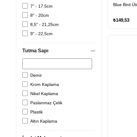
Blue Bird Üt
7" - 17.5cm
8" - 20cm
₺149,53
8,5" - 21,25cm
9" - 22,5cm
9,5" - 23,75cm
Tutma Sapı
10" - 25cm
10,5" - 26,25cm
11" - 27,5cm
Demir
12" - 30cm
Krom Kaplama
Nikel Kaplama
Paslanmaz Çelik
Plastik
Altın Kaplama