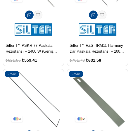
Silter TY PSKR 77 Paskala
Silter TY RZS HRM11 Harmony
Rezistansı – 1400 W (Geniş
Dar Paskala Rezistansı – 1000
Masa İçin)
W
₺621,56
₺559,41
₺701,73
₺631,56
%10
%10
3
2