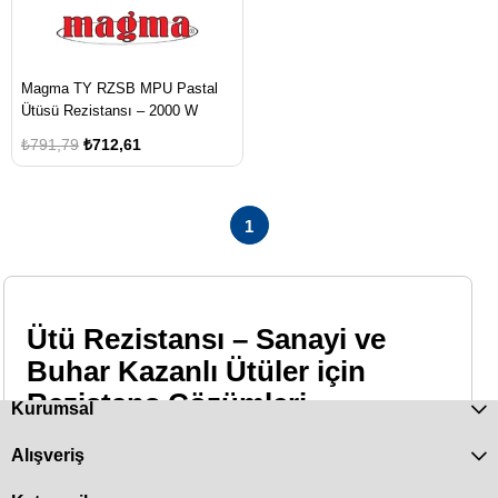
Magma TY RZSB MPU Pastal
Ütüsü Rezistansı – 2000 W
₺791,79
₺712,61
1
Ütü Rezistansı – Sanayi ve
Buhar Kazanlı Ütüler için
Rezistans Çözümleri
Kurumsal
Sanayi tipi pres ütülerden buhar makinesi sistemlerine
Alışveriş
kadar tüm ütüleme süreçlerinin kalbinde, doğru seçilmiş bir