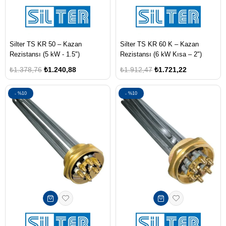
Silter TS KR 50 – Kazan
Silter TS KR 60 K – Kazan
Rezistansı (5 kW - 1.5")
Rezistansı (6 kW Kısa – 2")
₺1.378,76
₺1.240,88
₺1.912,47
₺1.721,22
%10
%10