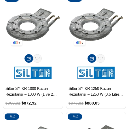
5
7
Silter SY KR 1000 Kazan
Silter SY KR 1250 Kazan
Rezistansı – 1000 W (1 ve 2
Rezistansı – 1250 W (3,5 Litre
Litre Ütü Kazanları İçin)
Mini ve Tüm Harmony Ütü
₺969,91
₺872,92
₺977,81
₺880,03
Kazanları İçin)
%10
%10