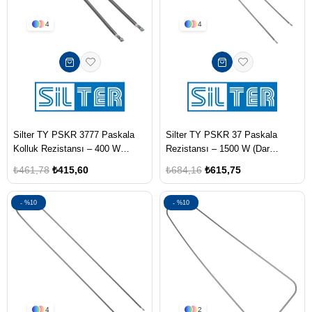
4
4
Silter TY PSKR 3777 Paskala
Silter TY PSKR 37 Paskala
Kolluk Rezistansı – 400 W
Rezistansı – 1500 W (Dar
(Masa ve Paskala İçin)
Paskala İçin)
₺461,78
₺415,60
₺684,16
₺615,75
%10
%10
4
2