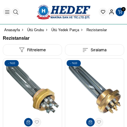
0
Anasayfa
Ütü Grubu
Ütü Yedek Parça
Rezistanslar
Rezistanslar
Filtreleme
Sıralama
%10
%10