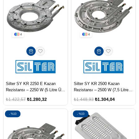
4
4
Silter SY KR 2250 E Kazan
Silter SY KR 2500 Kazan
Rezistansı – 2250 W (5 Litre Ütü
Rezistansı – 2500 W (7,5 Litre
Kazanları İçin)
Ütü Kazanları İçin)
₺1.422,57
₺1.280,32
₺1.448,93
₺1.304,04
%10
%10