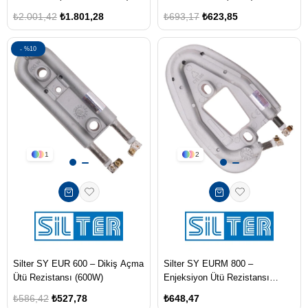
₺2.001,42
₺1.801,28
₺693,17
₺623,85
%10
1
2
Silter SY EUR 600 – Dikiş Açma
Silter SY EURM 800 –
Ütü Rezistansı (600W)
Enjeksiyon Ütü Rezistansı
(800W / MAG 200 ve SIM/200
₺586,42
₺527,78
₺648,47
İçin)