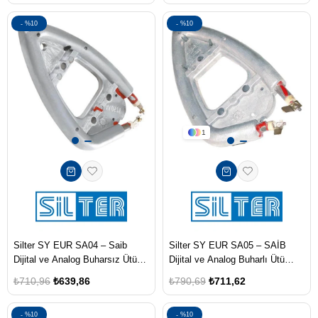
%10
%10
1
Silter SY EUR SA04 – Saib
Silter SY EUR SA05 – SAİB
Dijital ve Analog Buharsız Ütü
Dijital ve Analog Buharlı Ütü
Rezistansı (1250W)
Rezistansı (1500 W)
₺710,96
₺639,86
₺790,69
₺711,62
%10
%10