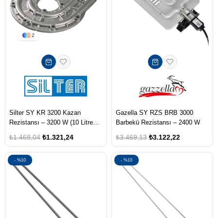
2
Silter SY KR 3200 Kazan
Gazella SY RZS BRB 3000
Rezistansı – 3200 W (10 Litre
Barbekü Rezistansı – 2400 W
Ütü Kazanları İçin)
₺1.468,04
₺1.321,24
₺3.469,13
₺3.122,22
%10
%10