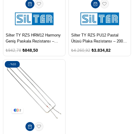
Silter TY RZS HRM12 Harmony
Silter TY RZS PU12 Pastal
Geniş Paskala Rezistansı –
Ütüsü Plaka Rezistansı – 2000
1000 W
W
₺942,78
₺848,50
₺4.260,92
₺3.834,82
%10
2