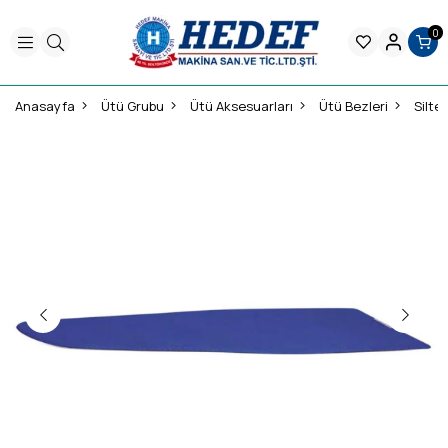
0
Anasayfa
Ütü Grubu
Ütü Aksesuarları
Ütü Bezleri