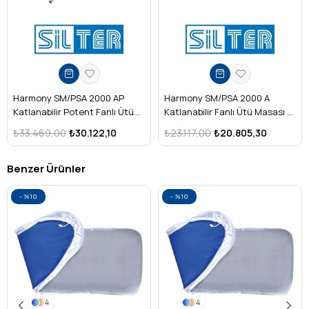
Ütü tabanını korur, bakım ihtiyacını azaltır.
Dar tip ütü masalarına tam uyum sağlar.
Kullanım Alanları
Ev tipi ütü masaları
Harmony SM/PSA 2000 AP
Harmony SM/PSA 2000 A
Tekstil atölyeleri
Katlanabilir Potent Fanlı Ütü
Katlanabilir Fanlı Ütü Masası –
Masası – Dar Tip, Amortisörlü
Dar Tip, Amortisörlü
₺33.469,00
₺30.122,10
₺23.117,00
₺20.805,30
Konfeksiyon üretim tesisleri
Profesyonel Model
Profesyonel Model
Kuru temizleme işletmeleri
Benzer Ürünler
%10
%10
4
4