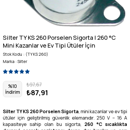
Silter TY KS 260 Porselen Sigorta | 260 °C
Mini Kazanlar ve Ev Tipi Ütüler İçin
Stok Kodu
(TY KS 260)
Marka
:
Silter
₺97,67
%
10
₺87,91
İndirim
Silter TY KS 260 Porselen Sigorta
, mini kazanlar ve ev tipi
ütüler için geliştirilmiş güvenlik elemanıdır. 250 V – 16 A
kapasiteye sahip olan bu sigorta,
260 °C sıcaklıkta