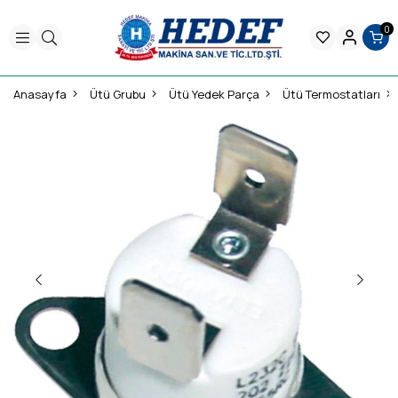
0
Anasayfa
Ütü Grubu
Ütü Yedek Parça
Ütü Termostatları