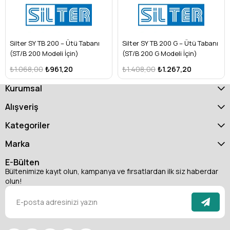
Silter SY TB 200 – Ütü Tabanı
Silter SY TB 200 G – Ütü Tabanı
(ST/B 200 Modeli İçin)
(ST/B 200 G Modeli İçin)
₺1.068,00
₺961,20
₺1.408,00
₺1.267,20
Kurumsal
Alışveriş
Kategoriler
Marka
E-Bülten
Bültenimize kayıt olun, kampanya ve fırsatlardan ilk siz haberdar
olun!