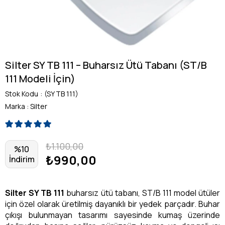
Silter SY TB 111 – Buharsız Ütü Tabanı (ST/B
111 Modeli İçin)
Stok Kodu
(SY TB 111)
Marka
:
Silter
₺1.100,00
%
10
₺990,00
İndirim
Silter SY TB 111
buharsız ütü tabanı, ST/B 111 model ütüler
için özel olarak üretilmiş dayanıklı bir yedek parçadır. Buhar
çıkışı bulunmayan tasarımı sayesinde kumaş üzerinde