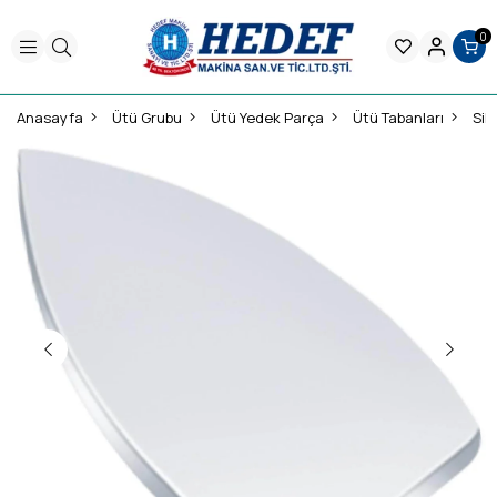
0
Anasayfa
Ütü Grubu
Ütü Yedek Parça
Ütü Tabanları