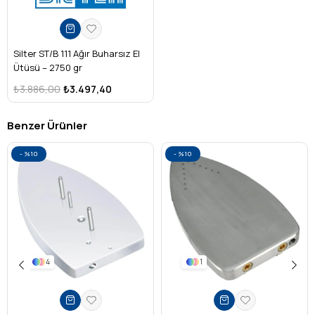
Silter ST/B 111 Ağır Buharsız El
Ütüsü – 2750 gr
₺3.886,00
₺3.497,40
Benzer Ürünler
%10
%10
4
1