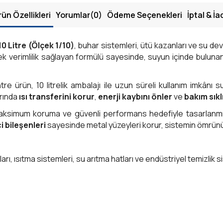
rün Özellikleri
Yorumlar
(0)
Ödeme Seçenekleri
İptal & İa
0 Litre (Ölçek 1/10)
, buhar sistemleri, ütü kazanları ve su de
ek verimlilik sağlayan formülü sayesinde, suyun içinde bulun
tre ürün, 10 litrelik ambalajı ile uzun süreli kullanım imkânı
arında
ısı transferini korur
,
enerji kaybını önler
ve
bakım sıklı
maksimum koruma ve güvenli performans hedefiyle tasarlanmı
 bileşenleri
sayesinde metal yüzeyleri korur, sistemin ömrünü uz
rı, ısıtma sistemleri, su arıtma hatları ve endüstriyel temizlik s