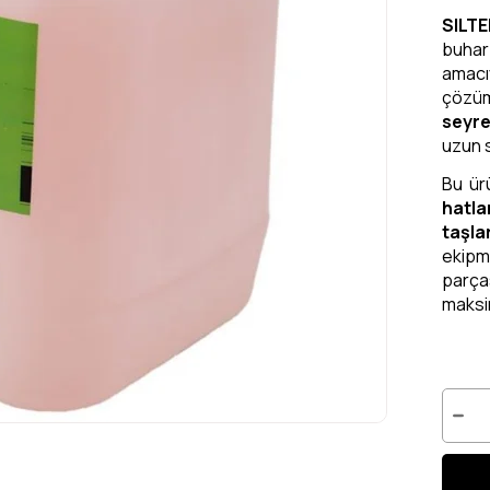
SILTE
buhar
amacı
çözü
seyre
uzun s
Bu ürü
hatla
taşla
ekipm
parça
maksi