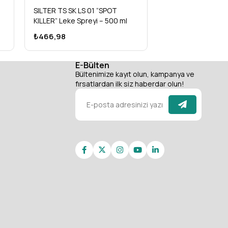
SILTER TS SK LS 01 “SPOT
SILTER TS SK UK 0
KILLER” Leke Spreyi – 500 ml
KILLER” Ütü Kolası
₺466,98
₺306,74
E-Bülten
Bültenimize kayıt olun, kampanya ve
fırsatlardan ilk siz haberdar olun!