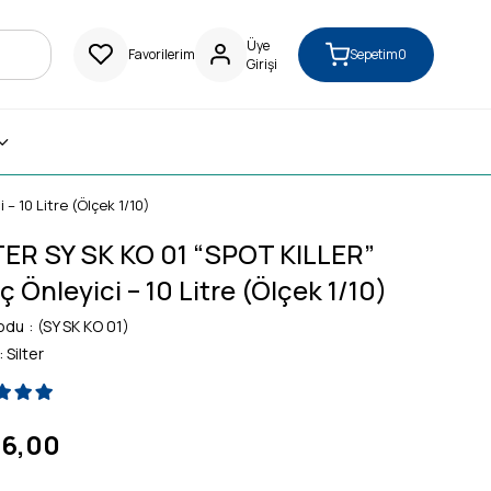
Üye
Favorilerim
Sepetim
0
Girişi
– 10 Litre (Ölçek 1/10)
TER SY SK KO 01 “SPOT KILLER”
ç Önleyici – 10 Litre (Ölçek 1/10)
odu
(SY SK KO 01)
:
Silter
6,00