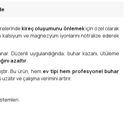
de
vrelerinde
kireç oluşumunu önlemek
için özel olarak
an kalsiyum ve magnezyum iyonlarını nötralize ederek
 sunar. Düzenli uygulandığında; buhar kazanı, ütüleme
ğını azaltır
.
ştır. Bu ürün, hem
ev tipi hem profesyonel buhar
atır ve çalışma verimini artırır.
istemleri.