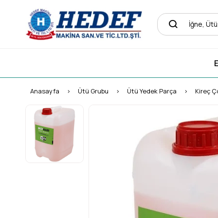
E
Anasayfa
Ütü Grubu
Ütü Yedek Parça
Kireç Ç