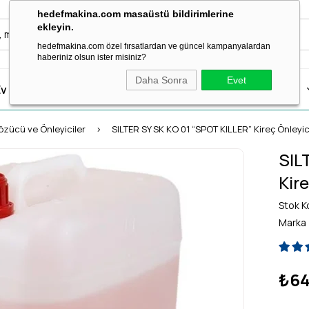
hedefmakina.com masaüstü bildirimlerine
ekleyin.
hedefmakina.com özel fırsatlardan ve güncel kampanyalardan
haberiniz olsun ister misiniz?
Daha Sonra
Evet
v Tipi Dikiş Makineleri
Dikiş Aksesuar & Sarf
Ütü Grubu
özücü ve Önleyiciler
SILTER SY SK KO 01 “SPOT KILLER” Kireç Önleyici 
SIL
Kire
Stok K
Marka
₺64