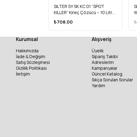
SILTER SY SK KC 01 “SPOT
S
KILLER” Kireç Çözücü – 10 Litre
W
(Ölçek 1/10)
M
₺708,00
₺
Kurumsal
Alışveriş
Hakkımızda
Üyelik
İade & Değişim
Sipariş Takibi
Satış Sözleşmesi
Adreslerim
Gizlilik Politikası
Kampanyalar
İletişim
Güncel Katalog
Sıkça Sorulan Sorular
Yardım