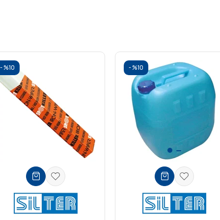
%10
%10