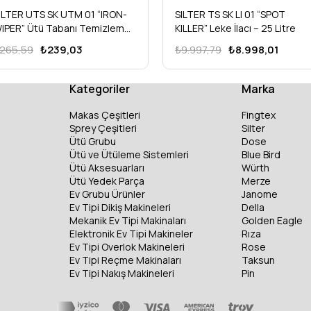
ILTER UTS SK UTM 01 “IRON-
SILTER TS SK LI 01 “SPOT
IPER” Ütü Tabanı Temizleme
KILLER” Leke İlacı – 25 Litre
umu
265,59
₺239,03
₺9.997,79
₺8.998,01
Kategoriler
Marka
Makas Çeşitleri
Fingtex
Sprey Çeşitleri
Silter
Ütü Grubu
Dose
Ütü ve Ütüleme Sistemleri
Blue Bird
Ütü Aksesuarları
Würth
Ütü Yedek Parça
Merze
Ev Grubu Ürünler
Janome
Ev Tipi Dikiş Makineleri
Della
Mekanik Ev Tipi Makinaları
Golden Eagle
Elektronik Ev Tipi Makineler
Rıza
Ev Tipi Overlok Makineleri
Rose
Ev Tipi Reçme Makinaları
Taksun
Ev Tipi Nakış Makineleri
Pin