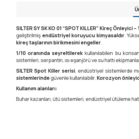
Ü
SILTER SY SK KO 01 “SPOT KILLER” Kireç Önleyici – 1
geliştirilmiş
endüstriyel koruyucu kimyasaldır
. Yüks
kireç taşlarının birikmesini engeller
.
1/10 oranında seyreltilerek
kullanılabilen bu konsan
sistemleri, serpantin, ısı eşanjörü ve su hattı ekipmanl
SILTER Spot Killer serisi
, endüstriyel sistemlerde 
sistemlerinde
güvenle kullanılabilir.
Korozyon önleyici
Kullanım alanları:
Buhar kazanları, ütü sistemleri, endüstriyel ütüleme hatla