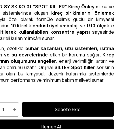
R SY SK KO 01 “SPOT KILLER” Kireç Önleyici
, su ve
 sistemlerinde oluşan
kireç birikimlerini önlemek
yla özel olarak formüle edilmiş güçlü bir kimyasal
mdür.
10 litrelik endüstriyel ambalajı
ve
1/10 ölçekte
ltilerek kullanılabilen konsantre yapısı
sayesinde
üreli kullanım imkânı sunar.
n, özellikle
buhar kazanları, ütü sistemleri, ısıtma
rı ve su devrelerinde
etkin bir koruma sağlar.
Kireç
rının oluşumunu engeller
, enerji verimliliğini artırır ve
an ömrünü uzatır. Orijinal
SILTER Spot Killer
serisinin
sı olan bu kimyasal, düzenli kullanımla sistemlerde
mum performans ve minimum bakım maliyeti sunar.