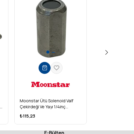
Moonstar Ütü Solenoid Valf
Moonstar 1Y-2749
ı
Çekirdeği Ve Yayı 1/4inç
Solenoid Valf Çeki
(Frezeli) / 336612
₺115,23
₺159,14
E-Bülten