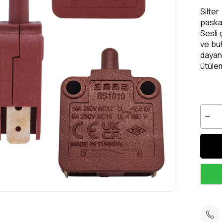
Silte
paskal
Sesli 
ve buh
dayanı
ütüle