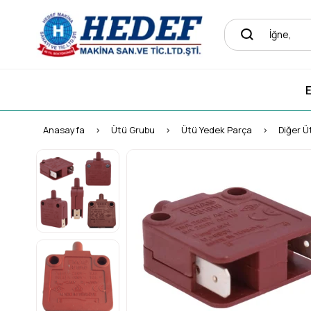
E
Anasayfa
Ütü Grubu
Ütü Yedek Parça
Diğer Ü