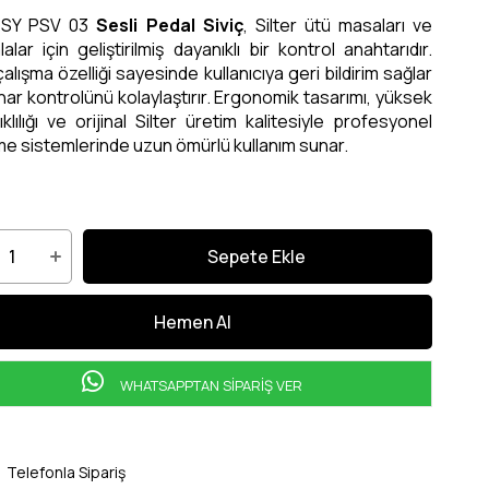
r SY PSV 03
Sesli Pedal Siviç
, Silter ütü masaları ve
alar için geliştirilmiş dayanıklı bir kontrol anahtarıdır.
çalışma özelliği sayesinde kullanıcıya geri bildirim sağlar
ar kontrolünü kolaylaştırır. Ergonomik tasarımı, yüksek
klılığı ve orijinal Silter üretim kalitesiyle profesyonel
me sistemlerinde uzun ömürlü kullanım sunar.
WHATSAPPTAN SİPARİŞ VER
Telefonla Sipariş