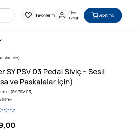
Üye
Favorilerim
Sepetim
0
Girişi
alalar İçin)
er SY PSV 03 Pedal Siviç – Sesli
sa ve Paskalalar İçin)
odu
(SY PSV 03)
:
Silter
9,00