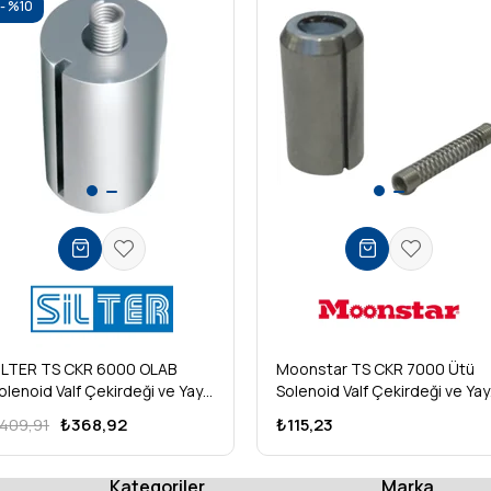
%10
ILTER TS CKR 6000 OLAB
Moonstar TS CKR 7000 Ütü
olenoid Valf Çekirdeği ve Yayı
Solenoid Valf Çekirdeği ve Yay
/8”
1/4”
409,91
₺368,92
₺115,23
Kategoriler
Marka