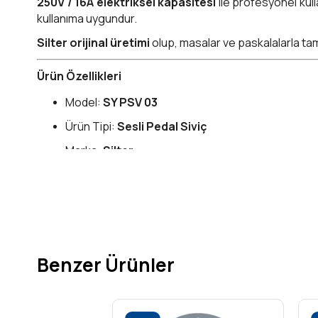
250V / 16A elektriksel kapasitesi
ile profesyonel kul
kullanıma uygundur.
Silter orijinal üretimi
olup, masalar ve paskalalarla tam 
Ürün Özellikleri
Model:
SY PSV 03
Ürün Tipi:
Sesli Pedal Siviç
Marka:
Silter
Kullanım Alanı:
Silter ütü masaları ve paskalalar
Özellikler:
Sesli tıklama mekanizması, dayanıkl
Beslenme Gerilimi:
250V
Akım Kapasitesi:
16A
Benzer Ürünler
Gövde:
Kaymaz yüzeyli, yüksek dayanımlı plas
Uyum:
Silter orijinal yedek parçası