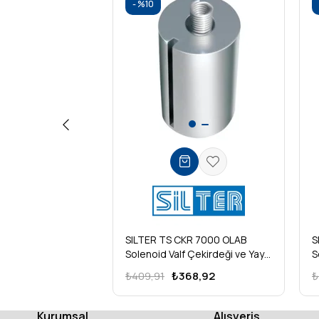
Fonksiyon:
Buhar çıkışı kontrolü
%10
SILTER TS CKR 7000 OLAB
S
Solenoid Valf Çekirdeği ve Yayı
S
1/4”
1
₺409,91
₺368,92
₺
Kurumsal
Alışveriş