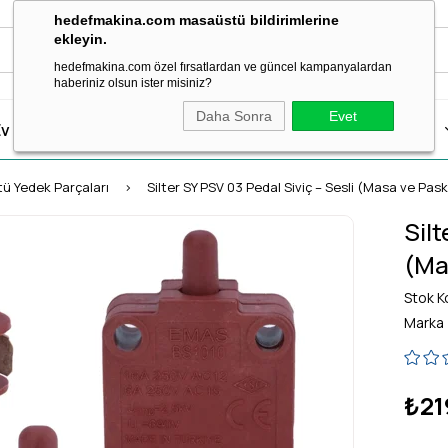
hedefmakina.com masaüstü bildirimlerine
ekleyin.
hedefmakina.com özel fırsatlardan ve güncel kampanyalardan
haberiniz olsun ister misiniz?
Daha Sonra
Evet
v Tipi Dikiş Makineleri
Dikiş Aksesuar & Sarf
Ütü Grubu
tü Yedek Parçaları
Silter SY PSV 03 Pedal Siviç – Sesli (Masa ve Pask
Silt
(Ma
Stok K
Marka
₺21