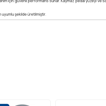
lanım için güvenli performans sunar. Kaymaz pedal yüzeyi ve s
uyumlu şekilde üretilmiştir.
ı gövde, ergonomik yapı
tik yapı