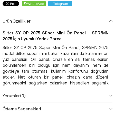
WhatsApp
Telegram
Ürün Özellikleri
Silter SY OP 2075 Süper Mini Ön Panel – SPR/MN
2075 İçin Uyumlu Yedek Parça
Silter SY OP 2075 Süper Mini Ön Panel, SPR/MN 2075
model Silter süper mini buhar kazanlarında kullanılan ön
yüz panelidir. Ön panel, cihazla en sık temas edilen
bölümlerden biri olduğu için hem dayanımı hem de
gövdeye tam oturması kullanım konforunu doğrudan
etkiler. Net oturan bir panel, cihazın daha düzenli
görünmesini sağlarken çalışırken hissedilen sağlamlık
duygusunu da artırır.
Yorumlar
(0)
Süper mini kazanlar, terzi atölyeleri ve kuru temizleme
işletmelerinde yoğun tempoda çalışır. Bu kullanım
Ödeme Seçenekleri
yoğunluğu zamanla ön panelde çizik, gevşeme veya form