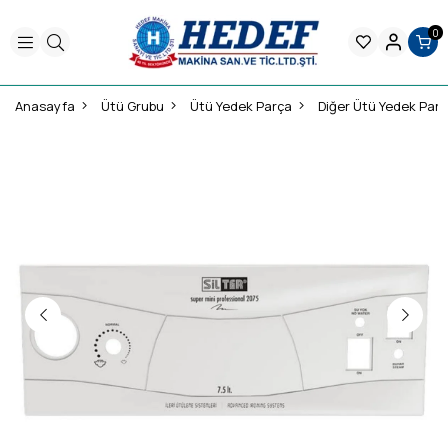
0
Anasayfa
Ütü Grubu
Ütü Yedek Parça
Diğer Ütü Yedek Parç