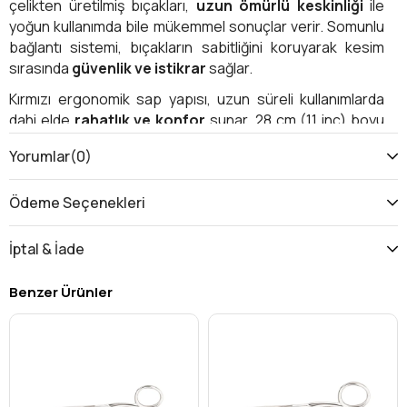
çelikten üretilmiş bıçakları,
uzun ömürlü keskinliği
ile
yoğun kullanımda bile mükemmel sonuçlar verir. Somunlu
bağlantı sistemi, bıçakların sabitliğini koruyarak kesim
sırasında
güvenlik ve istikrar
sağlar.
Kırmızı ergonomik sap yapısı, uzun süreli kullanımlarda
dahi elde
rahatlık ve konfor
sunar. 28 cm (11 inç) boyu
sayesinde kalın kumaşlarda ve pastal kesimlerinde
Yorumlar
(0)
yüksek verimlilik sağlar. Hem ince hem kalın kumaşlarda
düzgün ve pürüzsüz kesim
elde etmenizi kolaylaştırır.
Ödeme Seçenekleri
Ürün Özellikleri
Model:
Pin-1114
İptal & İade
Boyut:
11″ (28 cm)
Benzer Ürünler
Sap:
Kırmızı, ergonomik tasarımlı plastik sap
Bıçak:
Yüksek kaliteli paslanmaz çelik
Bağlantı:
Somunlu sabitleme sistemi
Kullanım Alanı:
Terzi atölyeleri, konfeksiyon,