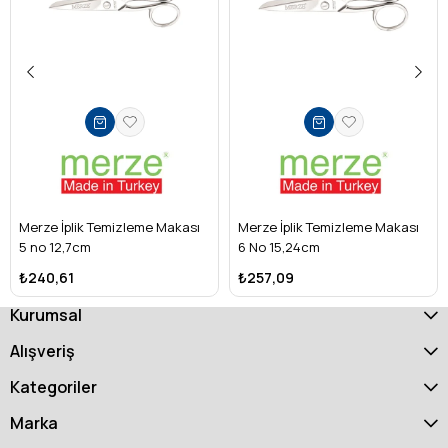
profesyonel kumaş kesimleri
Avantajlar:
Dayanıklılık, uzun süre keskinlik,
konforlu kullanım
Merze İplik Temizleme Makası
Merze İplik Temizleme Makası
5 no 12,7cm
6 No 15,24cm
₺240,61
₺257,09
Kurumsal
Alışveriş
Kategoriler
Marka