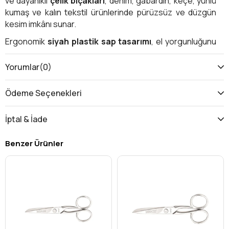
ve dayanıklı
çelik bıçakları
, denim, gabardin, keçe, yünlü
kumaş ve kalın tekstil ürünlerinde pürüzsüz ve düzgün
kesim imkânı sunar.
Ergonomik
siyah plastik sap tasarımı
, el yorgunluğunu
azaltarak uzun süreli çalışmalarda konfor sağlar.
Profesyonel terziler, modelhaneler, konfeksiyon
Yorumlar
(0)
üreticileri ve hobi kullanıcıları için
hassasiyet, hız ve
dayanıklılığı
bir arada sunar. Uzun ömürlü yapısı
Ödeme Seçenekleri
sayesinde güvenilir bir yatırım niteliğindedir.
Ürün Özellikleri
İptal & İade
Model:
Pin-1094
Benzer Ürünler
Boy:
9″ (24 cm)
Sap: Siyah plastik, ergonomik tasarım
Mekanizma: Somunlu bağlantı sistemi
Bıçak: Yüksek kaliteli çelik, uzun ömürlü ve keskin
Kullanım Alanları: Terzilik, konfeksiyon, modelhane,