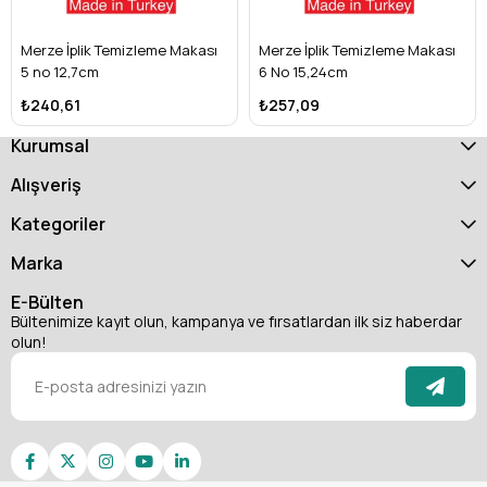
kullanım sunar.
Merze İplik Temizleme Makası
Merze İplik Temizleme Makası
5 no 12,7cm
6 No 15,24cm
₺240,61
₺257,09
Kurumsal
Alışveriş
Kategoriler
Marka
E-Bülten
Bültenimize kayıt olun, kampanya ve fırsatlardan ilk siz haberdar
olun!