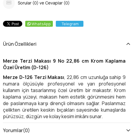
Sorular (0) ve Cevaplar (0)
WhatsApp
Telegram
Ürün Özellikleri
Merze Terzi Makası 9 No 22,86 cm Krom Kaplama
Özel Üretim (D-126)
Merze D-126 Terzi Makası
, 22,86 cm uzunluğa sahip 9
numara ölçüsüyle profesyonel ve yarı profesyonel
kullanım için tasarlanmış özel üretim bir makastır. Krom
kaplama yüzeyi, makasın hem estetik görünmesini hem
de paslanmaya karşı dirençli olmasını sağlar. Paslanmaz
çelikten üretilen keskin bıçakları sayesinde kumaşlarda
pürüzsüz, düzgün ve kolay kesim imkânı sunar.
Orta boy yapısı sayesinde hem hassas hem de daha
Yorumlar
(0)
büyük yüzeyli kesimlerde kullanılabilir. Ergonomik tutma