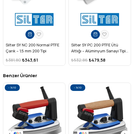
Dayanıklı yapı sayesinde uzun ömürlü kullanım
Kullanım Alanları
Konfeksiyon atölyeleri, terziler, prova ve vitrin düzenleme
işleri, mağazalar ve ev kullanıcıları için ideal çözüm.
Silter SY NC 200 Normal PTFE
Silter SY PC 200 PTFE Ütü
Çarık – 1,5 mm 200 Tipi
Altlığı – Alüminyum Sanayi Tipi
(ST/B 200 Uyumlu)
₺381,80
₺343,61
₺532,86
₺479,58
Benzer Ürünler
%10
%10
5
5