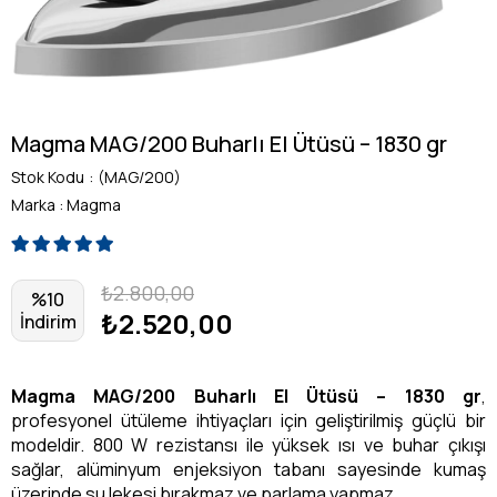
Magma MAG/200 Buharlı El Ütüsü – 1830 gr
Stok Kodu
(MAG/200)
Marka
:
Magma
₺2.800,00
%
10
₺2.520,00
İndirim
Magma MAG/200 Buharlı El Ütüsü – 1830 gr
,
profesyonel ütüleme ihtiyaçları için geliştirilmiş güçlü bir
modeldir. 800 W rezistansı ile yüksek ısı ve buhar çıkışı
sağlar, alüminyum enjeksiyon tabanı sayesinde kumaş
üzerinde su lekesi bırakmaz ve parlama yapmaz.