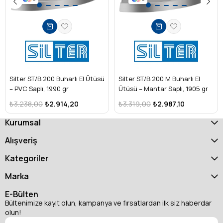
Silter ST/B 200 Buharlı El Ütüsü
Silter ST/B 200 M Buharlı El
– PVC Saplı, 1990 gr
Ütüsü – Mantar Saplı, 1905 gr
₺3.238,00
₺2.914,20
₺3.319,00
₺2.987,10
Kurumsal
Alışveriş
Kategoriler
Marka
E-Bülten
Bültenimize kayıt olun, kampanya ve fırsatlardan ilk siz haberdar
olun!