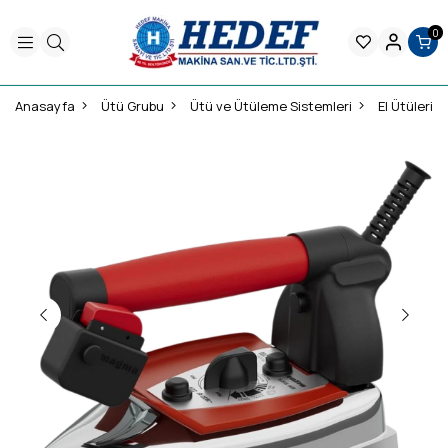
0
Anasayfa
Ütü Grubu
Ütü ve Ütüleme Sistemleri
El Ütüleri