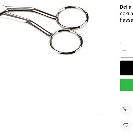
Dell
dokum
hassas