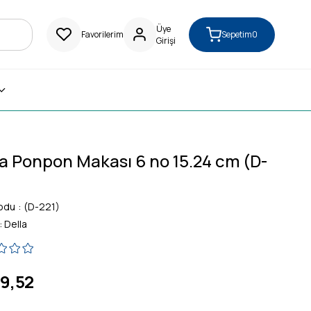
Üye
Favorilerim
Sepetim
0
Girişi
la Ponpon Makası 6 no 15.24 cm (D-
)
odu
(D-221)
:
Della
9,52