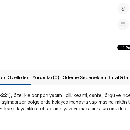
rün Özellikleri
Yorumlar
(0)
Ödeme Seçenekleri
İptal & İa
-221),
özellikle ponpon yapımı, iplik kesimi, dantel, örgü ve in
e ulaşılması zor bölgelerde kolayca manevra yapılmasına imkân 
a karşı dayanıklı nikel kaplama yüzeyi, makasın uzun ömürlü olmas