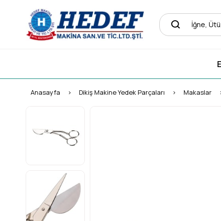
E
Anasayfa
Dikiş Makine Yedek Parçaları
Makaslar