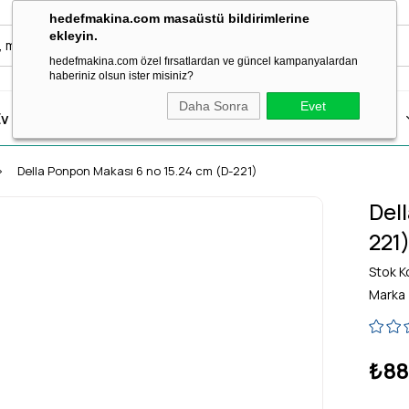
hedefmakina.com masaüstü bildirimlerine
ekleyin.
hedefmakina.com özel fırsatlardan ve güncel kampanyalardan
haberiniz olsun ister misiniz?
Daha Sonra
Evet
v Tipi Dikiş Makineleri
Dikiş Aksesuar & Sarf
Ütü Grubu
Della Ponpon Makası 6 no 15.24 cm (D-221)
Del
221
Stok K
Marka
₺88