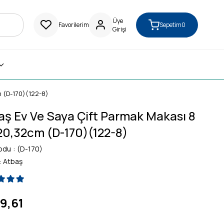
Üye
Favorilerim
Sepetim
0
Girişi
 (D-170)(122-8)
aş Ev Ve Saya Çift Parmak Makası 8
20,32cm (D-170)(122-8)
odu
(D-170)
:
Atbaş
9,61