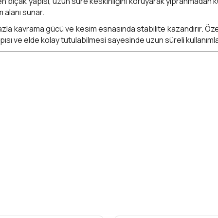
ilen bıçak yapısı, uzun süre keskinliğini koruyarak yıpranmadan
 alanı sunar.
la kavrama gücü ve kesim esnasında stabilite kazandırır. Özellikle
yapısı ve elde kolay tutulabilmesi sayesinde uzun süreli kullanı
ı, ev tipi el işleri ve hassas kumaş kesimi
yeti, uzun ömürlü yapısı ve konforlu kullanım sunmasıyla hem 