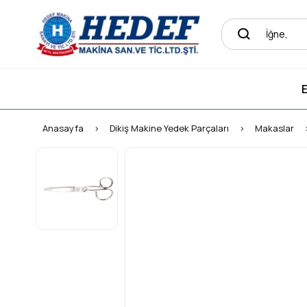
E
Anasayfa
Dikiş Makine Yedek Parçaları
Makaslar