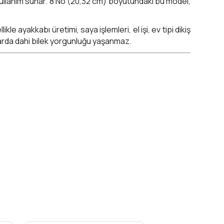
 kullanım sunar. 8 No (20,32 cm) boyutundaki bu model,
 ayakkabı üretimi, saya işlemleri, el işi, ev tipi dikiş
mlarda dahi bilek yorgunluğu yaşanmaz.
profesyonel zanaatkârlar hem de el işi meraklılarının