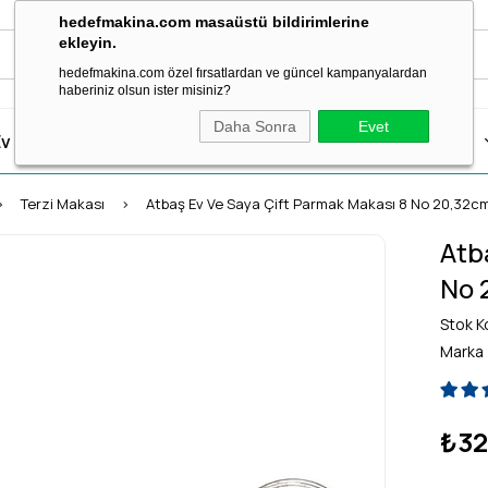
hedefmakina.com masaüstü bildirimlerine
ekleyin.
hedefmakina.com özel fırsatlardan ve güncel kampanyalardan
haberiniz olsun ister misiniz?
Daha Sonra
Evet
v Tipi Dikiş Makineleri
Dikiş Aksesuar & Sarf
Ütü Grubu
Terzi Makası
Atbaş Ev Ve Saya Çift Parmak Makası 8 No 20,32cm
Atb
No 
Stok K
Marka
₺32