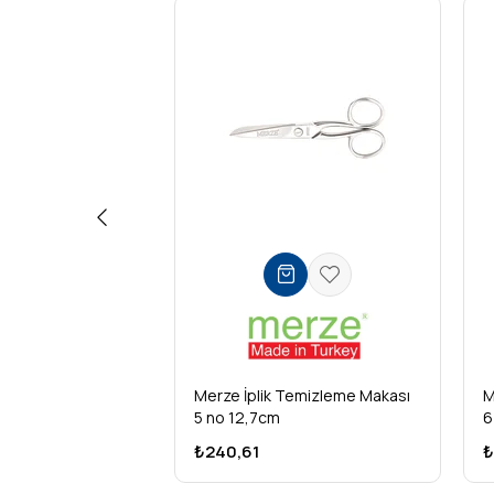
Merze İplik Temizleme Makası
M
5 no 12,7cm
6
₺240,61
₺