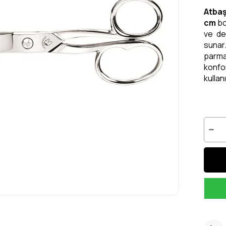
Atbaş
cm
bo
ve de
sunar.
parma
konfo
kullanı