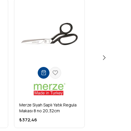
Merze Siyah Saplı Yatık Regula
Merze Siyah Saplı 
Makası 8 no 20,32cm
Makası 9 no 22,8
₺372,46
₺435,08