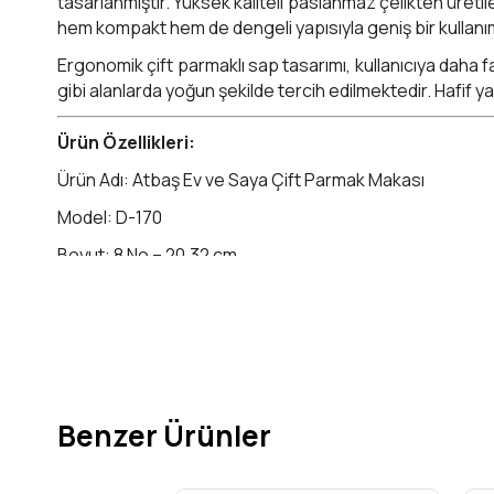
tasarlanmıştır. Yüksek kaliteli paslanmaz çelikten üret
hem kompakt hem de dengeli yapısıyla geniş bir kullanım
Ergonomik çift parmaklı sap tasarımı, kullanıcıya daha faz
gibi alanlarda yoğun şekilde tercih edilmektedir. Hafif 
Ürün Özellikleri:
Ürün Adı: Atbaş Ev ve Saya Çift Parmak Makası
Model: D-170
Boyut: 8 No – 20,32 cm
Malzeme: Demir
Sap Yapısı: Ergonomik çift parmaklı
Kullanım Alanları: Saya kesimi, deri işleri, ayakkabı imalat
Menşei: Türkiye (Yerli Üretim)
Benzer Ürünler
Atbaş 8 No Çift Parmak Makası
, güçlü kesim kabili
güvenle tercih ettiği bir üründür.